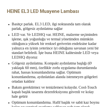
HEINE EL3 LED Muayene Lambası
Basitçe parlak. EL3 LED, ilgi noktasında tam olarak
parlak, gölgesiz aydınlatma sağlar
LED var. Ve LEDHQ var. HEINE, malzeme seçiminden
işleme, ışık yoğunluğu ve termal yönetimden mümkün
olduğunca yüksek bir renksel geriverim endeksine kadar
yalnızca en iyinin yeterince iyi olduğunu savunan yeni bir
standart belirledi. İşte buna HEINE kalitesinde LED veya
LEDHQ diyoruz
Gölgesiz aydınlatma. Kompakt aydınlatma başlığı (Ø
yaklaşık 60 mm), özellikle zorlu uygulama durumlarında
rahat, hassas konumlandırma sağlar. Optimum
konumlandırma, aydınlatılan alanda istenmeyen gölgeleri
ortadan kaldırır
Bakım gerektirmez ve temizlemesi kolaydır. Cool-Touch
kapalı başlık tasarımı dezenfeksiyonu güvenli ve kolay
hale getirir
Optimum konumlandırma. Hafif başlık ve sabit kaz boynu
kolay ve sezgisel ayarlama sağlar ve ışığı tam olarak