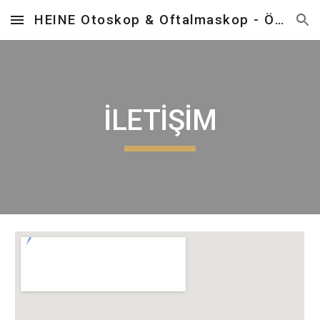
HEINE Otoskop & Oftalmaskop - Önder Tıbbi Cihazlar
Skip to main content
Skip to navigation
İLETİŞİM